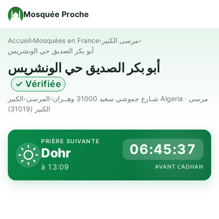
Mosquée Proche
Accueil
›
Mosquées en France
›
مرسى الكبير
›
أبو بكر الصديق حي الونشريس
أبو بكر الصديق حي الونشريس
✓ Vérifiée
شـارع جموشي سعيد 31000 وهــران-المرسى-الكبير Algeria · مرسى
الكبير (31019)
PRIÈRE SUIVANTE
06:45:36
Dohr
à 13:09
AVANT L'ADHAN