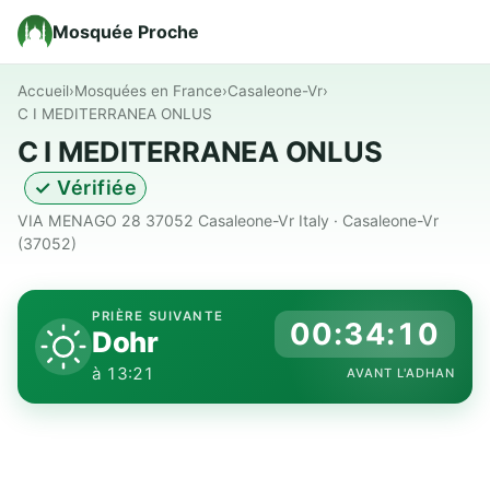
Mosquée Proche
Accueil
›
Mosquées en France
›
Casaleone-Vr
›
C I MEDITERRANEA ONLUS
C I MEDITERRANEA ONLUS
✓ Vérifiée
VIA MENAGO 28 37052 Casaleone-Vr Italy · Casaleone-Vr
(37052)
PRIÈRE SUIVANTE
00:34:09
Dohr
à 13:21
AVANT L'ADHAN