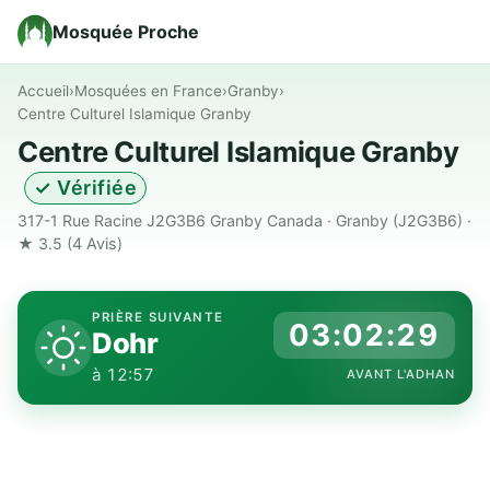
Mosquée Proche
Accueil
›
Mosquées en France
›
Granby
›
Centre Culturel Islamique Granby
Centre Culturel Islamique Granby
✓ Vérifiée
317-1 Rue Racine J2G3B6 Granby Canada · Granby (J2G3B6) ·
★ 3.5
(4 Avis)
PRIÈRE SUIVANTE
03:02:28
Dohr
à 12:57
AVANT L'ADHAN