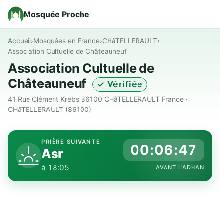
Mosquée Proche
Accueil
›
Mosquées en France
›
CHâTELLERAULT
›
Association Cultuelle de Châteauneuf
Association Cultuelle de
Châteauneuf
✓ Vérifiée
41 Rue Clément Krebs 86100 CHâTELLERAULT France ·
CHâTELLERAULT (86100)
PRIÈRE SUIVANTE
00:06:46
Asr
à 18:05
AVANT L'ADHAN