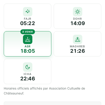
FAJR
DOHR
05:22
14:09
ASR
MAGHREB
18:05
21:26
ICHA
22:46
Horaires officiels affichés par Association Cultuelle de
Châteauneuf.