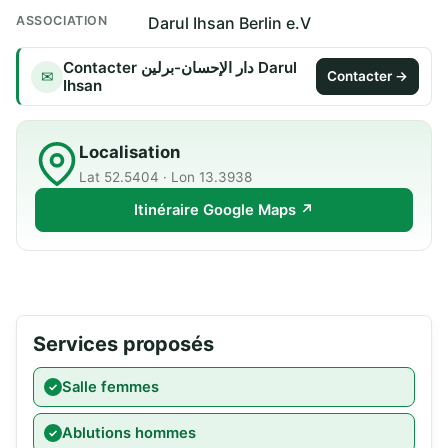
ASSOCIATION
Darul Ihsan Berlin e.V
Contacter دار الإحسان-برلين Darul
✉
Contacter →
Ihsan
Localisation
Lat 52.5404 · Lon 13.3938
Itinéraire Google Maps ↗
Services proposés
Salle femmes
Ablutions hommes