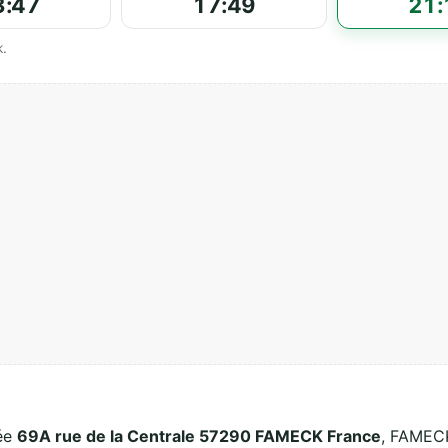
3:47
17:49
21:
k.
uée
69A rue de la Centrale 57290 FAMECK France
, FAMECK