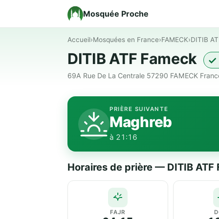
Mosquée Proche
Accueil
›
Mosquées en France
›
FAMECK
›
DITIB A
DITIB ATF Fameck
✓ 
69A Rue De La Centrale 57290 FAMECK Franc
PRIÈRE SUIVANTE
Maghreb
à 21:16
Horaires de prière — DITIB AT
FAJR
D