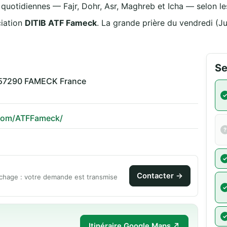
s quotidiennes — Fajr, Dohr, Asr, Maghreb et Icha — selon les
ciation
DITIB ATF Fameck
. La grande prière du vendredi (
Se
e 57290 FAMECK France
k.com/ATFFameck/
Contacter →
chage : votre demande est transmise
Itinéraire Google Maps ↗