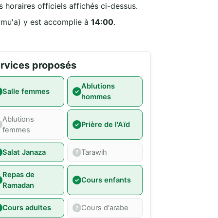
 horaires officiels affichés ci-dessus.
Jumu'a) y est accomplie à
14:00
.
rvices proposés
Ablutions
Salle femmes
hommes
Ablutions
Prière de l'Aïd
femmes
Salat Janaza
Tarawih
Repas de
Cours enfants
Ramadan
Cours adultes
Cours d'arabe