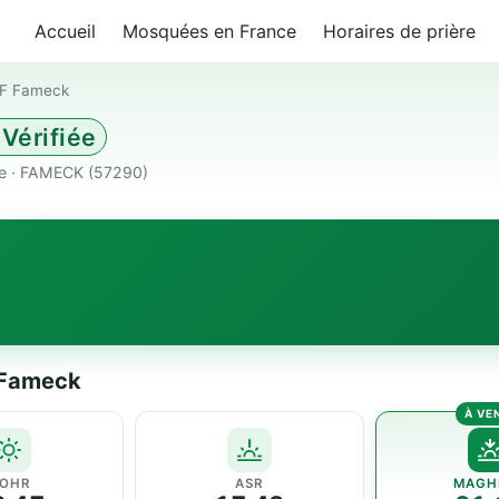
Accueil
Mosquées en France
Horaires de prière
TF Fameck
Vérifiée
e · FAMECK (57290)
F Fameck
OHR
ASR
MAGH