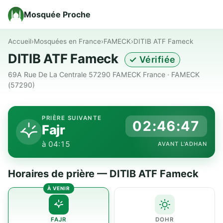
Mosquée Proche
Accueil
›
Mosquées en France
›
FAMECK
›
DITIB ATF Fameck
DITIB ATF Fameck
✓ Vérifiée
69A Rue De La Centrale 57290 FAMECK France · FAMECK
(57290)
PRIÈRE SUIVANTE
02:46:46
Fajr
à 04:15
AVANT L'ADHAN
Horaires de prière — DITIB ATF Fameck
FAJR
DOHR