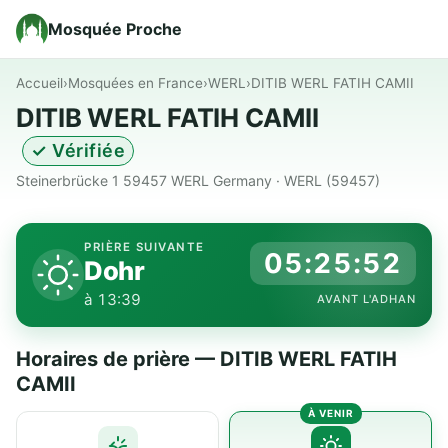
Mosquée Proche
Accueil
›
Mosquées en France
›
WERL
›
DITIB WERL FATIH CAMII
DITIB WERL FATIH CAMII
✓ Vérifiée
Steinerbrücke 1 59457 WERL Germany · WERL (59457)
PRIÈRE SUIVANTE
05:25:52
Dohr
à 13:39
AVANT L'ADHAN
Horaires de prière — DITIB WERL FATIH
CAMII