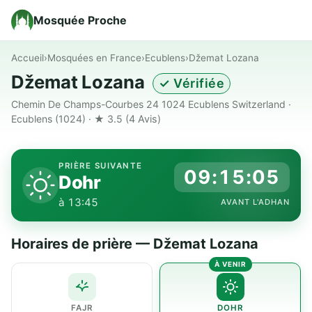
Mosquée Proche
Accueil
›
Mosquées en France
›
Ecublens
›
Džemat Lozana
Džemat Lozana
✓ Vérifiée
Chemin De Champs-Courbes 24 1024 Ecublens Switzerland ·
Ecublens (1024) · ★ 3.5
(4 Avis)
PRIÈRE SUIVANTE
09:15:04
Dohr
à 13:45
AVANT L'ADHAN
Horaires de prière — Džemat Lozana
FAJR
DOHR