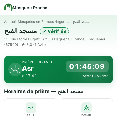
Mosquée Proche
Accueil
›
Mosquées en France
›
Haguenau
›
مسجد الفتح
مسجد الفتح
✓ Vérifiée
13 Rue Etorre Bugatti 67500 Haguenau France · Haguenau
(67500) · ★ 3.0
(1 Avis)
PRIÈRE SUIVANTE
01:45:08
Asr
à 17:41
AVANT L'ADHAN
Horaires de prière — مسجد الفتح
FAJR
DOHR