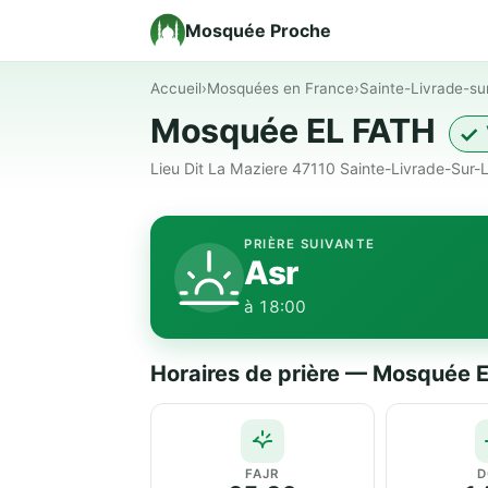
Mosquée Proche
Accueil
›
Mosquées en France
›
Sainte-Livrade-sur
Mosquée EL FATH
✓ 
Lieu Dit La Maziere 47110 Sainte-Livrade-Sur-
PRIÈRE SUIVANTE
Asr
à 18:00
Horaires de prière — Mosquée 
FAJR
D