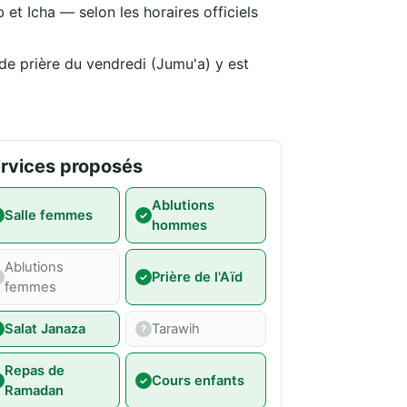
 et Icha — selon les horaires officiels
nde prière du vendredi (Jumu'a) y est
rvices proposés
Ablutions
Salle femmes
hommes
Ablutions
Prière de l'Aïd
femmes
Salat Janaza
Tarawih
Repas de
Cours enfants
Ramadan