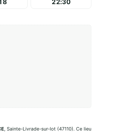
18
22:30
CE
, Sainte-Livrade-sur-lot (47110). Ce lieu