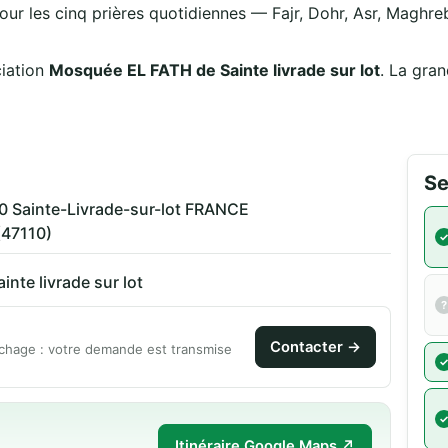
our les cinq prières quotidiennes — Fajr, Dohr, Asr, Maghreb
ciation
Mosquée EL FATH de Sainte livrade sur lot
. La gra
Se
110 Sainte-Livrade-sur-lot FRANCE
(47110)
nte livrade sur lot
Contacter →
chage : votre demande est transmise
Itinéraire Google Maps ↗