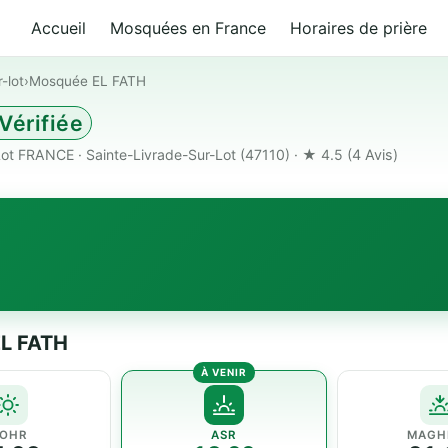
Accueil
Mosquées en France
Horaires de prière
-lot
›
Mosquée EL FATH
Vérifiée
Lot FRANCE · Sainte-Livrade-Sur-Lot (47110) · ★ 4.5
(4 Avis)
EL FATH
OHR
ASR
MAGH