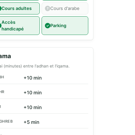
Cours adultes
Cours d'arabe
Accès
Parking
handicapé
qama
ai (minutes) entre l'adhan et l'iqama.
BH
+10 min
HR
+10 min
R
+10 min
GHREB
+5 min