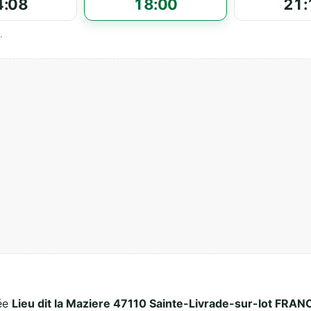
4:08
18:00
21:
.
ée
Lieu dit la Maziere 47110 Sainte-Livrade-sur-lot FRAN