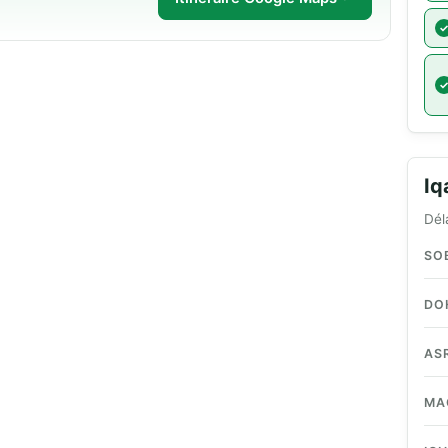
I
Dél
SO
DO
AS
MA