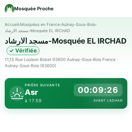
Mosquée Proche
Accueil
›
Mosquées en France
›
Aulnay-Sous-Bois
›
مسجد الارشاد-Mosquée EL IRCHAD
مسجد الارشاد-Mosquée EL IRCHAD
✓ Vérifiée
11,15 Rue Louison Bobet 93600 Aulnay-Sous-Bois France ·
Aulnay-Sous-Bois (93600)
PRIÈRE SUIVANTE
00:09:25
Asr
à 17:59
AVANT L'ADHAN