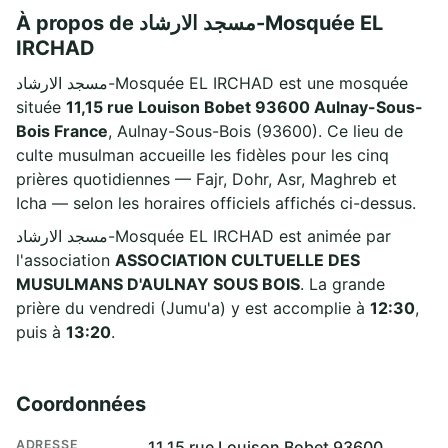
À propos de مسجد الارشاد-Mosquée EL
IRCHAD
مسجد الارشاد-Mosquée EL IRCHAD est une mosquée
située
11,15 rue Louison Bobet 93600 Aulnay-Sous-
Bois France
, Aulnay-Sous-Bois (93600). Ce lieu de
culte musulman accueille les fidèles pour les cinq
prières quotidiennes — Fajr, Dohr, Asr, Maghreb et
Icha — selon les horaires officiels affichés ci-dessus.
مسجد الارشاد-Mosquée EL IRCHAD est animée par
l'association
ASSOCIATION CULTUELLE DES
MUSULMANS D'AULNAY SOUS BOIS
. La grande
prière du vendredi (Jumu'a) y est accomplie à
12:30
,
puis à
13:20
.
Coordonnées
ADRESSE
11,15 rue Louison Bobet 93600