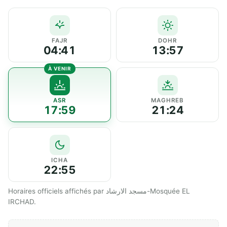
FAJR
DOHR
04:41
13:57
ASR
MAGHREB
17:59
21:24
ICHA
22:55
Horaires officiels affichés par مسجد الارشاد-Mosquée EL
IRCHAD.