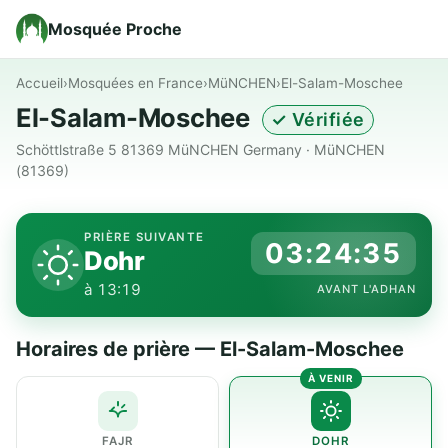
Mosquée Proche
Accueil
›
Mosquées en France
›
MüNCHEN
›
El-Salam-Moschee
El-Salam-Moschee
✓ Vérifiée
Schöttlstraße 5 81369 MüNCHEN Germany · MüNCHEN
(81369)
PRIÈRE SUIVANTE
03:24:35
Dohr
à 13:19
AVANT L'ADHAN
Horaires de prière — El-Salam-Moschee
FAJR
DOHR