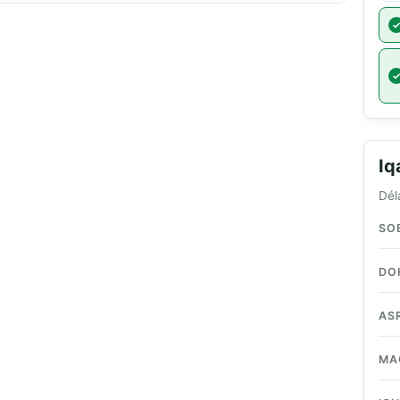
I
Dél
SO
DO
AS
MA