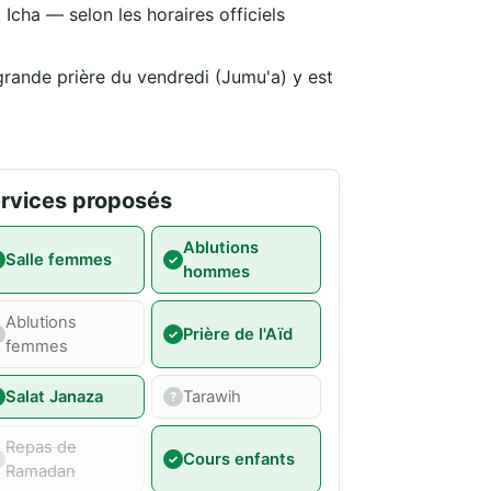
Icha — selon les horaires officiels
grande prière du vendredi (Jumu'a) y est
rvices proposés
Ablutions
Salle femmes
hommes
Ablutions
Prière de l'Aïd
femmes
Salat Janaza
Tarawih
Repas de
Cours enfants
Ramadan