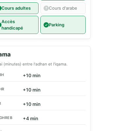
Cours adultes
Cours d'arabe
Accès
Parking
handicapé
qama
ai (minutes) entre l'adhan et l'iqama.
BH
+10 min
HR
+10 min
R
+10 min
GHREB
+4 min