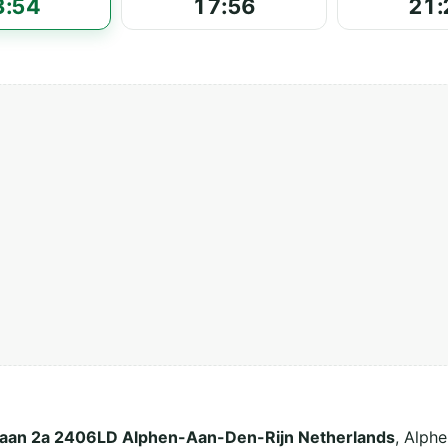
3:54
17:56
21:
laan 2a 2406LD Alphen-Aan-Den-Rijn Netherlands
, Alph