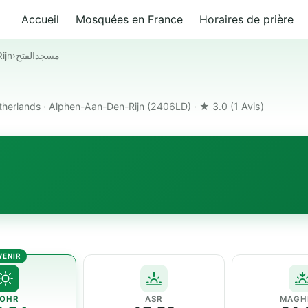
Accueil
Mosquées en France
Horaires de prière
ijn
›
مسجدالفتح
herlands · Alphen-Aan-Den-Rijn (2406LD) · ★ 3.0
(1 Avis)
OHR
ASR
MAGH