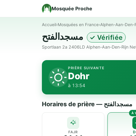
Mosquée Proche
Accueil
›
Mosquées en France
›
Alphen-Aan-Den-R
مسجدالفتح
✓ Vérifiée
Sportlaan 2a 2406LD Alphen-Aan-Den-Rijn Net
PRIÈRE SUIVANTE
Dohr
à 13:54
Horaires de prière — مسجدالفتح
FAJR
D