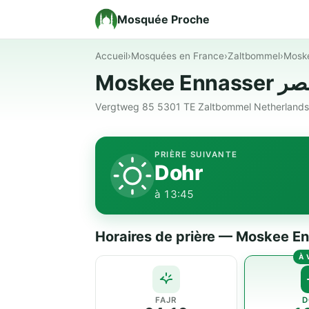
Mosquée Proche
Accueil
›
Mosquées en France
›
Zaltbommel
›
Vergtweg 85 5301 TE Zaltbommel Netherlands 
PRIÈRE SUIVANTE
Dohr
à 13:45
FAJR
D