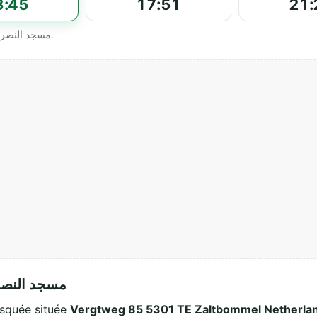
3:45
17:51
21:
Horaires officiels affichés par Moskee Ennasser مسجد النصر.
ropos de Moskee Ennasser مسجد النصر
مسج est une mosquée située
Vergtweg 85 5301 TE Zaltbommel Netherla