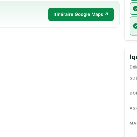
Itinéraire Google Maps ↗
I
Dél
SO
DO
AS
MA