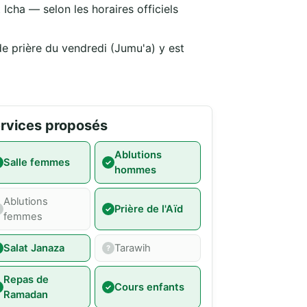
Icha — selon les horaires officiels
de prière du vendredi (Jumu'a) y est
rvices proposés
Ablutions
Salle femmes
hommes
Ablutions
Prière de l'Aïd
femmes
Salat Janaza
Tarawih
Repas de
Cours enfants
Ramadan