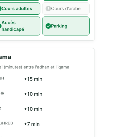
Cours adultes
Cours d'arabe
Accès
Parking
handicapé
qama
ai (minutes) entre l'adhan et l'iqama.
BH
+15 min
HR
+10 min
R
+10 min
GHREB
+7 min