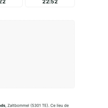
22
22:52
nds
, Zaltbommel (5301 TE). Ce lieu de