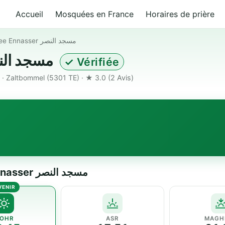
Accueil
Mosquées en France
Horaires de prière
Moskee Ennasser مسجد النصر
Moskee Ennasser مسجد النصر
✓ Vérifiée
· Zaltbommel (5301 TE) · ★ 3.0
(2 Avis)
Horaires de prière — Moskee Ennasser مسجد النصر
OHR
ASR
MAGH