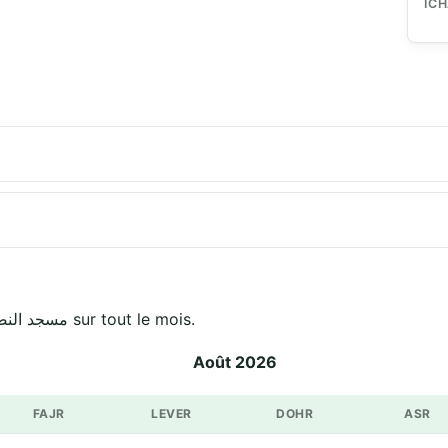
IC
Horaires officiels de Moskee Ennasser مسجد النصر sur tout le mois.
Août 2026
FAJR
LEVER
DOHR
ASR