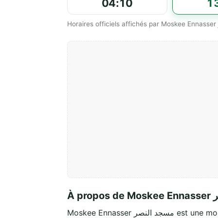
04:10
1
À p
Moskee Ennasser د النصر