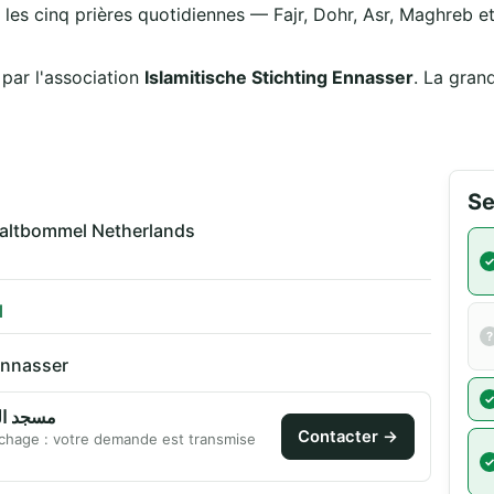
 les cinq prières quotidiennes — Fajr, Dohr, Asr, Maghreb et 
مسجد est animée par l'association
Islamitische Stichting Ennasser
. La gran
Se
altbommel Netherlands
l
 Ennasser
kee Ennasser مسجد النصر
Contacter →
chage : votre demande est transmise