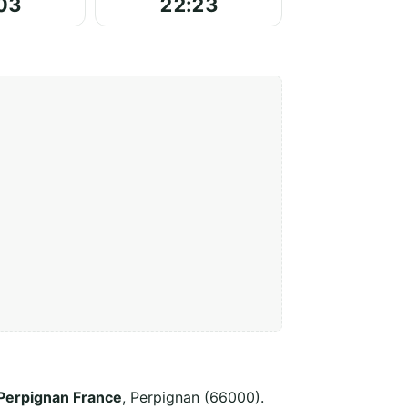
03
22:23
 Perpignan France
, Perpignan (66000).