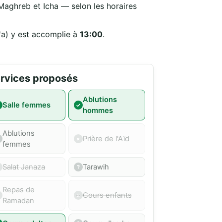
 Maghreb et Icha — selon les horaires
'a) y est accomplie à
13:00
.
rvices proposés
Ablutions
Salle femmes
hommes
Ablutions
Prière de l'Aïd
femmes
Salat Janaza
Tarawih
Repas de
Cours enfants
Ramadan