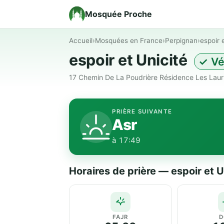
Mosquée Proche
Accueil
›
Mosquées en France
›
Perpignan
›
espoir 
espoir et Unicité
✓ Vé
17 Chemin De La Poudrière Résidence Les Laur
PRIÈRE SUIVANTE
Asr
à 17:49
Horaires de prière — espoir et U
FAJR
D