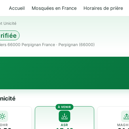
Accueil
Mosquées en France
Horaires de prière
et Unicité
rifiée
iers 66000 Perpignan France · Perpignan (66000)
nicité
OHR
ASR
MAGH