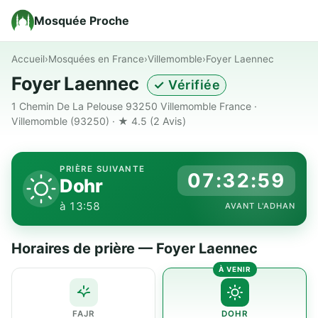
Mosquée Proche
Accueil
›
Mosquées en France
›
Villemomble
›
Foyer Laennec
Foyer Laennec
✓ Vérifiée
1 Chemin De La Pelouse 93250 Villemomble France ·
Villemomble (93250) · ★ 4.5
(2 Avis)
PRIÈRE SUIVANTE
07:32:58
Dohr
à 13:58
AVANT L'ADHAN
Horaires de prière — Foyer Laennec
FAJR
DOHR