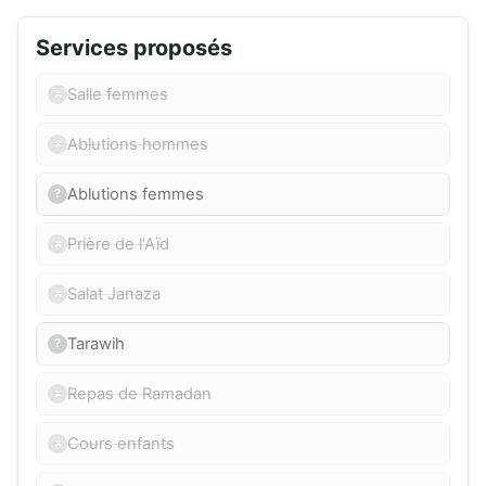
Services proposés
Salle femmes
Ablutions hommes
Ablutions femmes
Prière de l'Aïd
Salat Janaza
Tarawih
Repas de Ramadan
Cours enfants