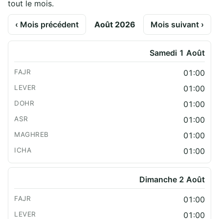
tout le mois.
‹ Mois précédent
Août 2026
Mois suivant ›
Samedi 1 Août
01:00
01:00
01:00
01:00
01:00
01:00
Dimanche 2 Août
01:00
01:00