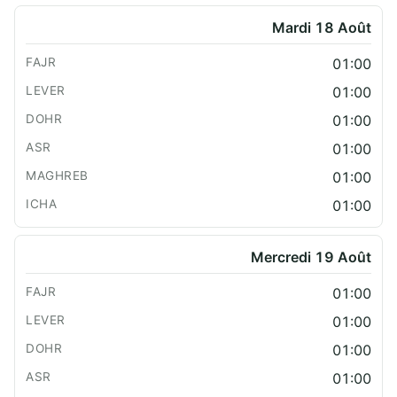
Mardi 18 Août
01:00
01:00
01:00
01:00
01:00
01:00
Mercredi 19 Août
01:00
01:00
01:00
01:00