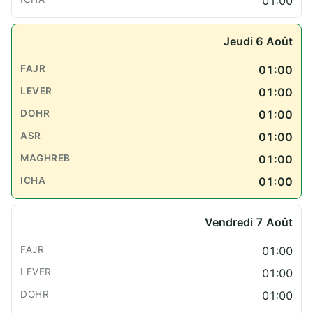
01:00
Jeudi 6 Août
01:00
01:00
01:00
01:00
01:00
01:00
Vendredi 7 Août
01:00
01:00
01:00