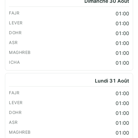
Dimanche 30 Août
01:00
01:00
01:00
01:00
01:00
01:00
Lundi 31 Août
01:00
01:00
01:00
01:00
01:00