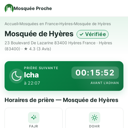
Mosquée Proche
Accueil
›
Mosquées en France
›
Hyères
›
Mosquée de Hyères
Mosquée de Hyères
✓ Vérifiée
23 Boulevard De Lazarine 83400 Hyères France · Hyères
(83400) · ★ 4.3
(3 Avis)
PRIÈRE SUIVANTE
00:15:51
Icha
à 22:07
AVANT L'ADHAN
Horaires de prière — Mosquée de Hyères
FAJR
DOHR