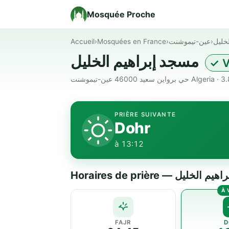
Mosquée Proche
Accueil
›
Mosquées en France
›
عين-تيموشنت
›
خليل
مسجد إبراهيم الخليل
✓ V
PRIÈRE SUIVANTE
Dohr
à 13:12
Horaires de prière — ليل
FAJR
D