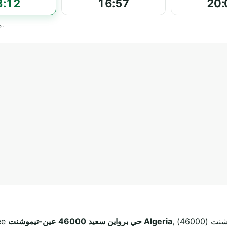
3:12
16:57
20:
Horaires officiels affichés par مسجد إبراهيم الخليل.
, عين-تيموشنت (46000). Ce lieu de culte musulman
حي برواين سعيد 46000 عين-تيموشنت Algeria
tuée