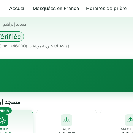
Accueil
Mosquées en France
Horaires de prière
مسجد إبراهيم ال
érifiée
حي برواين سعيد 46000 عين-تيموشنت Algeria · عين-تيموشنت (46000) · ★ 3.8
(4 Avis)
مسجد إبراهيم الخ
OHR
ASR
MAGH