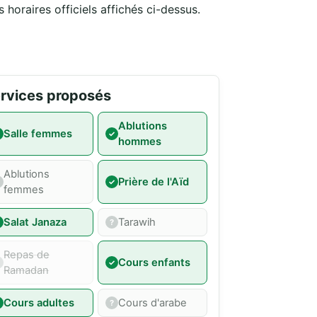
 horaires officiels affichés ci-dessus.
rvices proposés
Ablutions
Salle femmes
hommes
Ablutions
Prière de l'Aïd
femmes
Salat Janaza
Tarawih
Repas de
Cours enfants
Ramadan
Cours adultes
Cours d'arabe