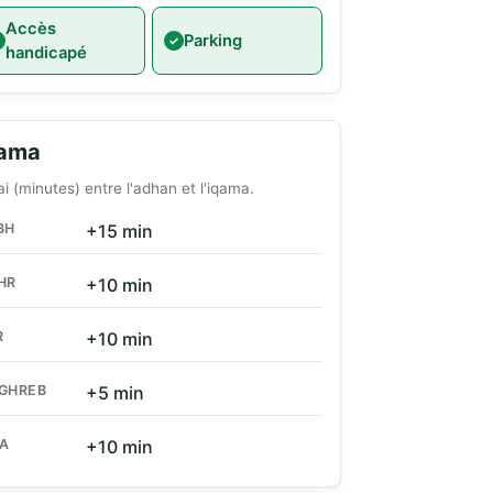
Accès
Parking
handicapé
qama
ai (minutes) entre l'adhan et l'iqama.
BH
+15 min
HR
+10 min
R
+10 min
GHREB
+5 min
HA
+10 min