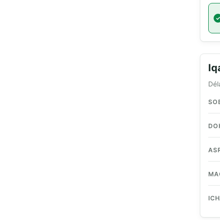
I
Dél
SO
DO
AS
MA
IC