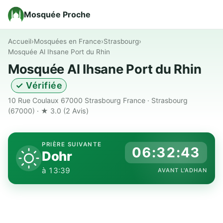
Mosquée Proche
Accueil
›
Mosquées en France
›
Strasbourg
›
Mosquée Al Ihsane Port du Rhin
Mosquée Al Ihsane Port du Rhin
✓ Vérifiée
10 Rue Coulaux 67000 Strasbourg France · Strasbourg
(67000) · ★ 3.0
(2 Avis)
PRIÈRE SUIVANTE
06:32:42
Dohr
à 13:39
AVANT L'ADHAN