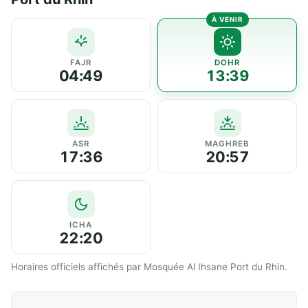
FAJR
DOHR
04:49
13:39
ASR
MAGHREB
17:36
20:57
ICHA
22:20
Horaires officiels affichés par Mosquée Al Ihsane Port du Rhin.