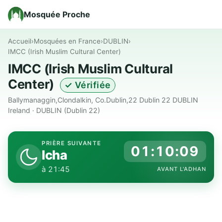
Mosquée Proche
Accueil
›
Mosquées en France
›
DUBLIN
›
IMCC (Irish Muslim Cultural Center)
IMCC (Irish Muslim Cultural
Center)
✓ Vérifiée
Ballymanaggin,Clondalkin, Co.Dublin,22 Dublin 22 DUBLIN
Ireland · DUBLIN (Dublin 22)
PRIÈRE SUIVANTE
01:10:09
Icha
à 21:45
AVANT L'ADHAN