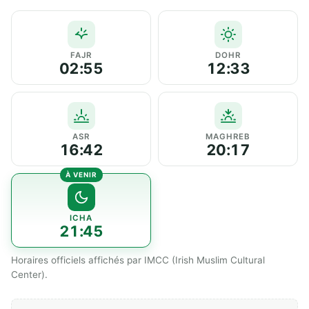
FAJR
DOHR
02:55
12:33
ASR
MAGHREB
16:42
20:17
ICHA
21:45
Horaires officiels affichés par IMCC (Irish Muslim Cultural
Center).