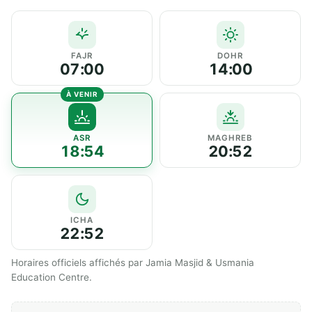
FAJR
DOHR
07:00
14:00
ASR
MAGHREB
18:54
20:52
ICHA
22:52
Horaires officiels affichés par Jamia Masjid & Usmania
Education Centre.