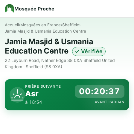
Mosquée Proche
Accueil
›
Mosquées en France
›
Sheffield
›
Jamia Masjid & Usmania Education Centre
Jamia Masjid & Usmania
Education Centre
✓ Vérifiée
22 Leyburn Road, Nether Edge S8 0XA Sheffield United
Kingdom · Sheffield (S8 0XA)
PRIÈRE SUIVANTE
00:20:36
Asr
à 18:54
AVANT L'ADHAN