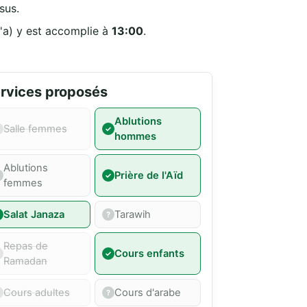
sus.
'a) y est accomplie à
13:00
.
rvices proposés
Ablutions
Salle femmes
hommes
Ablutions
Prière de l'Aïd
femmes
Salat Janaza
Tarawih
Repas de
Cours enfants
Ramadan
Cours adultes
Cours d'arabe