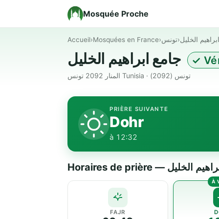
Mosquée Proche
Accueil
›
Mosquées en France
›
تونس
›
براهيم الخليل
جامع ابراهيم الخليل
✓ Vér
المنار 2092 تونس Tunisia · تونس (2092)
PRIÈRE SUIVANTE
Dohr
à 12:32
Horaires de prière — لخليل
FAJR
D