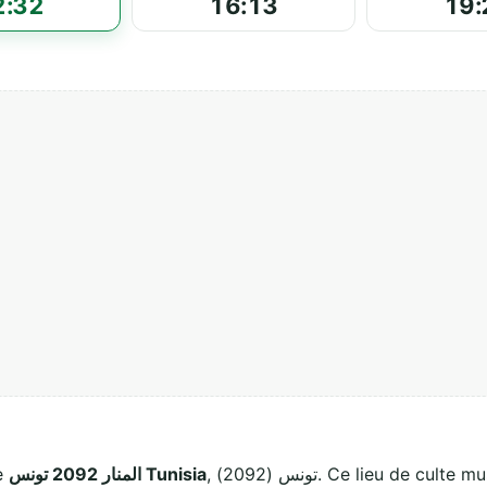
2:32
16:13
19:
, تونس (2092). Ce lieu de culte musulman accueille les fidèles pour les cinq
المنار 2092 تونس Tunisia
ée