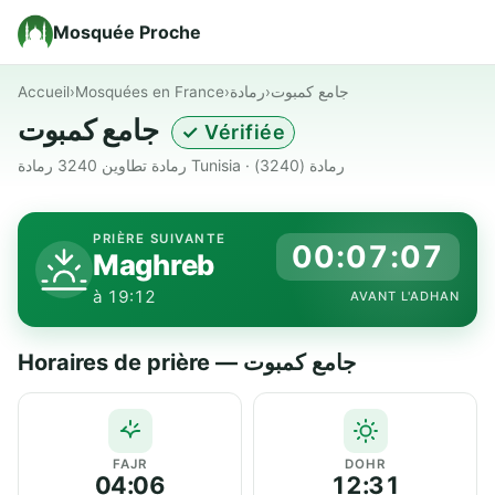
Mosquée Proche
Accueil
›
Mosquées en France
›
رمادة
›
جامع كمبوت
جامع كمبوت
✓ Vérifiée
رمادة تطاوين 3240 رمادة Tunisia · رمادة (3240)
PRIÈRE SUIVANTE
00:07:07
Maghreb
à 19:12
AVANT L'ADHAN
Horaires de prière — جامع كمبوت
FAJR
DOHR
04:06
12:31