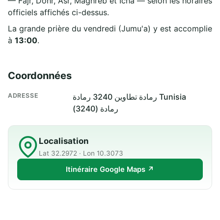
— Fajr, Dohr, Asr, Maghreb et Icha — selon les horaires
officiels affichés ci-dessus.
La grande prière du vendredi (Jumu'a) y est accomplie
à
13:00
.
Coordonnées
ADRESSE
رمادة تطاوين 3240 رمادة Tunisia
رمادة (3240)
Localisation
Lat 32.2972 · Lon 10.3073
Itinéraire Google Maps ↗