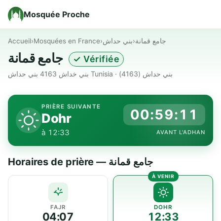
Mosquée Proche
Accueil
›
Mosquées en France
›
بني حداش
›
جامع قمانة
جامع قمانة
✓ Vérifiée
بني خداش 4163 بني حداش Tunisia · بني حداش (4163)
PRIÈRE SUIVANTE
00:59:11
Dohr
à 12:33
AVANT L'ADHAN
Horaires de prière — جامع قمانة
FAJR
DOHR
04:07
12:33