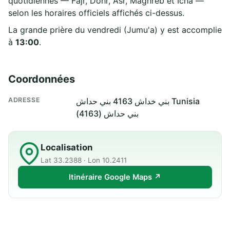
quotidiennes — Fajr, Dohr, Asr, Maghreb et Icha —
selon les horaires officiels affichés ci-dessus.
La grande prière du vendredi (Jumu'a) y est accomplie
à
13:00
.
Coordonnées
ADRESSE
بني خداش 4163 بني حداش Tunisia
بني حداش (4163)
Localisation
Lat 33.2388 · Lon 10.2411
Itinéraire Google Maps ↗