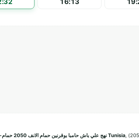
2:32
16:13
19:
, حمام-الأنف (2050). Ce lieu de culte musulman
نهج علي باش حامبا بوقرنين حمام الانف 2050 حمام-الأنف Tunisia