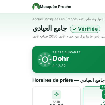
Mosquée Proche
Accueil
›
Mosquées en France
›
حمام-الأنف
›
العيادي
جامع العيادي
✓ Vérifiée
PRIÈRE SUIVANTE
Dohr
à 12:32
Horaires de prière — جامع العيادي
FAJR
D