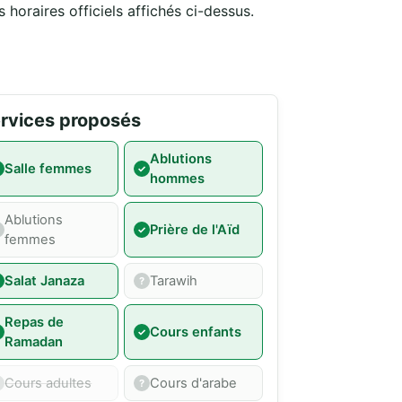
 horaires officiels affichés ci-dessus.
rvices proposés
Ablutions
Salle femmes
hommes
Ablutions
Prière de l'Aïd
femmes
Salat Janaza
Tarawih
Repas de
Cours enfants
Ramadan
Cours adultes
Cours d'arabe