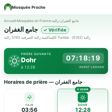
Mosquée Proche
Accueil
›
Mosquées en France
›
زالبة
›
جامع الغفران
جامع الغفران
✓ Vérifiée
الكساكسة زالبة الشرقية 5192 زالبة Tunisia · زالبة (5192)
PRIÈRE SUIVANTE
07:18:18
Dohr
à 12:28
AVANT L'ADHAN
Horaires de prière — جامع الغفران
FAJR
DOHR
03:56
12:28