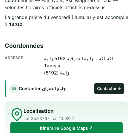
quotidiennes — Fajr, Dohr, Asr, Maghreb et Icha —
selon les horaires officiels affichés ci-dessus.
La grande prière du vendredi (Jumu'a) y est accomplie
à
13:00
.
Coordonnées
ADRESSE
الكساكسة زالبة الشرقية 5192 زالبة
Tunisia
زالبة (5192)
Contacter جامع الغفران
✉
Contacter →
Localisation
Lat 35.2376 · Lon 10.9222
Itinéraire Google Maps ↗