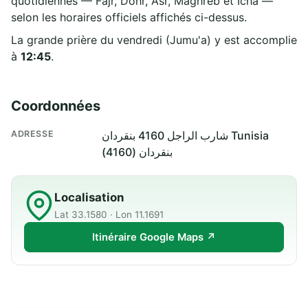
quotidiennes — Fajr, Dohr, Asr, Maghreb et Icha —
selon les horaires officiels affichés ci-dessus.
La grande prière du vendredi (Jumu'a) y est accomplie
à
12:45
.
Coordonnées
ADRESSE
شارب الراجل 4160 بنقردان Tunisia
بنقردان (4160)
Localisation
Lat 33.1580 · Lon 11.1691
Itinéraire Google Maps ↗