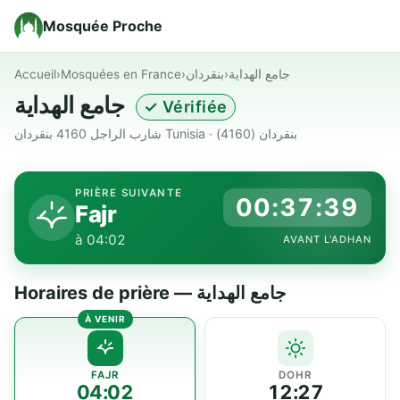
Mosquée Proche
Accueil
›
Mosquées en France
›
بنقردان
›
جامع الهداية
جامع الهداية
✓ Vérifiée
شارب الراجل 4160 بنقردان Tunisia · بنقردان (4160)
PRIÈRE SUIVANTE
00:37:39
Fajr
à 04:02
AVANT L'ADHAN
Horaires de prière — جامع الهداية
FAJR
DOHR
04:02
12:27