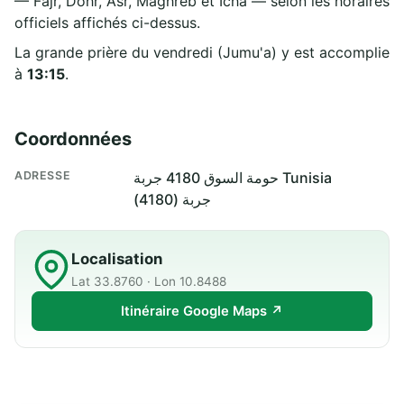
— Fajr, Dohr, Asr, Maghreb et Icha — selon les horaires
officiels affichés ci-dessus.
La grande prière du vendredi (Jumu'a) y est accomplie
à
13:15
.
Coordonnées
ADRESSE
حومة السوق 4180 جربة Tunisia
جربة (4180)
Localisation
Lat 33.8760 · Lon 10.8488
Itinéraire Google Maps ↗