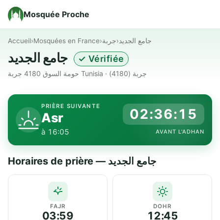
Mosquée Proche
Accueil
›
Mosquées en France
›
جربة
›
جامع الجديد
جامع الجديد
✓ Vérifiée
حومة السوق 4180 جربة Tunisia · جربة (4180)
PRIÈRE SUIVANTE
02:36:15
Asr
à 16:05
AVANT L'ADHAN
Horaires de prière — جامع الجديد
FAJR
DOHR
03:59
12:45