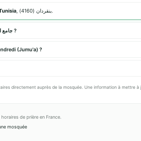
, بنقردان (4160).
بنقردان 4160 بنقر Tunisia
Quels sont les horaires de prière à جامع النور ?
du vendredi (Jumu'a) ?
 horaires directement auprès de la mosquée. Une information à mettre à 
horaires de prière en France.
une mosquée