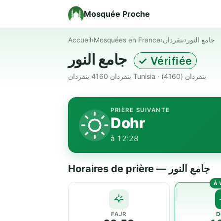
Mosquée Proche
Accueil
›
Mosquées en France
›
بنقردان
›
جامع النور
جامع النور
✓ Vérifiée
بنقردان 4160 بنقردان Tunisia · بنقردان (4160)
PRIÈRE SUIVANTE
Dohr
à 12:28
Horaires de prière — جامع النور
FAJR
D