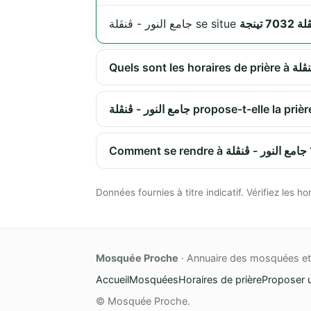
جامع النور - ڨنڨلة se situe
جامع النور - ڨنڨلة propose-t-ell
Comment se rendre 
Données fournies à titre indicatif. Vérifiez les
Mosquée Proche
· Annuaire des mosquées et 
Accueil
Mosquées
Horaires de prière
Proposer 
© Mosquée Proche.