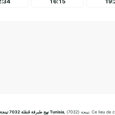
2:34
16:15
19:
, تينجة (7032). Ce lieu de culte musulman accueille les fidèles pour
نهج طبرقة ڨنڨلة 7032 تينجة Tunisia