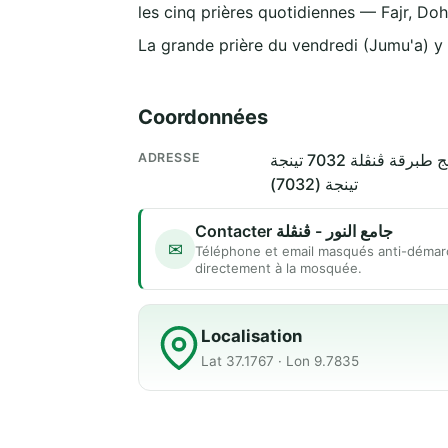
les cinq prières quotidiennes — Fajr, Doh
La grande prière du vendredi (Jumu'a) y
Coordonnées
ADRESSE
تينجة (7032)
Contacter جامع النور - ڨنڨلة
✉
Téléphone et email masqués anti-démar
directement à la mosquée.
Localisation
Lat 37.1767 · Lon 9.7835