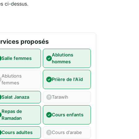
és ci-dessus.
rvices proposés
Ablutions
Salle femmes
hommes
Ablutions
Prière de l'Aïd
femmes
Salat Janaza
Tarawih
Repas de
Cours enfants
Ramadan
Cours adultes
Cours d'arabe