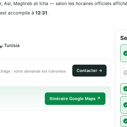
r, Asr, Maghreb et Icha — selon les horaires officiels affich
 est accomplie à
12:31
.
Se
نهج طبرقة ڨنڨلة 7032 تينجة Tunisia
Contacter →
chage : votre demande est transmise
Itinéraire Google Maps ↗