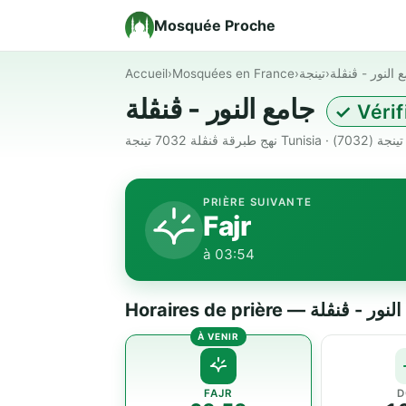
Mosquée Proche
Accueil
›
Mosquées en France
›
تينجة
›
 النور - ڨنڨلة
جامع النور - ڨنڨلة
✓ Vérif
نهج طبرقة ڨنڨلة 7032 تينجة Tunisia · تينجة (7032)
PRIÈRE SUIVANTE
Fajr
à 03:54
Horaires de prière — - ڨنڨلة
FAJR
D