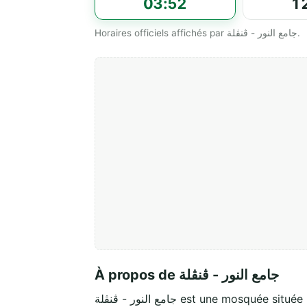
03:52
1
Horaires officiels affichés par جامع النور - ڨنڨلة.
À propos de جامع النور - ڨنڨلة
جامع النور - ڨنڨلة est une mosquée située