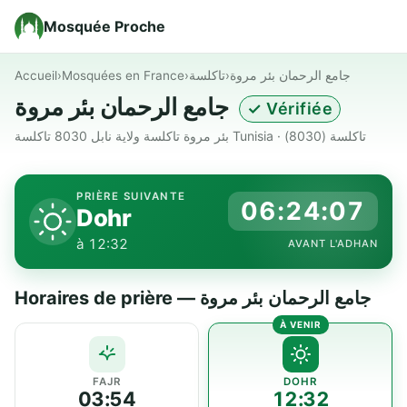
Mosquée Proche
Accueil
›
Mosquées en France
›
تاكلسة
›
جامع الرحمان بئر مروة
جامع الرحمان بئر مروة
✓ Vérifiée
بئر مروة تاكلسة ولاية نابل 8030 تاكلسة Tunisia · تاكلسة (8030)
PRIÈRE SUIVANTE
06:24:06
Dohr
à 12:32
AVANT L'ADHAN
Horaires de prière — جامع الرحمان بئر مروة
FAJR
DOHR
03:54
12:32