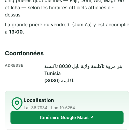
cinq prières quotidiennes — Fajr, Dohr, Asr, Maghreb
et Icha — selon les horaires officiels affichés ci-
dessus.
La grande prière du vendredi (Jumu'a) y est accomplie
à
13:00
.
Coordonnées
ADRESSE
بئر مروة تاكلسة ولاية نابل 8030 تاكلسة
Tunisia
تاكلسة (8030)
Localisation
Lat 36.7934 · Lon 10.6254
Itinéraire Google Maps ↗