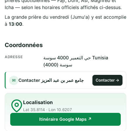
prières quotidiennes — Fajr, Dohr, Asr, Maghreb et
Icha — selon les horaires officiels affichés ci-dessus.
La grande prière du vendredi (Jumu'a) y est accomplie
à
13:00
.
Coordonnées
ADRESSE
حي التعمير 4000 سوسة Tunisia
سوسة (4000)
Contacter جامع عمر بن عبد العزيز
✉
Contacter →
Localisation
Lat 35.8114 · Lon 10.6207
Itinéraire Google Maps ↗