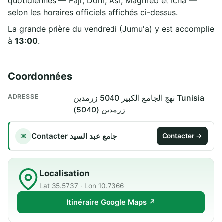
quotidiennes — Fajr, Dohr, Asr, Maghreb et Icha —
selon les horaires officiels affichés ci-dessus.
La grande prière du vendredi (Jumu'a) y est accomplie
à
13:00
.
Coordonnées
ADRESSE
نهج الجامع الكبير 5040 زرمدين Tunisia
زرمدين (5040)
Contacter جامع عبد السيد
✉
Contacter →
Localisation
Lat 35.5737 · Lon 10.7366
Itinéraire Google Maps ↗