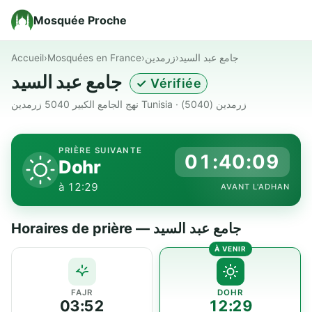
Mosquée Proche
Accueil
›
Mosquées en France
›
زرمدين
›
جامع عبد السيد
جامع عبد السيد
✓ Vérifiée
نهج الجامع الكبير 5040 زرمدين Tunisia · زرمدين (5040)
PRIÈRE SUIVANTE
01:40:09
Dohr
à 12:29
AVANT L'ADHAN
Horaires de prière — جامع عبد السيد
FAJR
DOHR
03:52
12:29