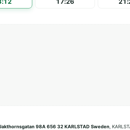
3:12
17:26
21:
Jakthornsgatan 98A 656 32 KARLSTAD Sweden
, KARLST