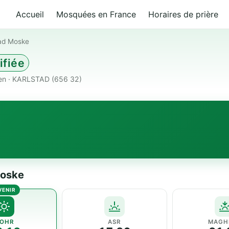
Accueil
Mosquées en France
Horaires de prière
tad Moske
ifiée
n · KARLSTAD (656 32)
Moske
OHR
ASR
MAGH