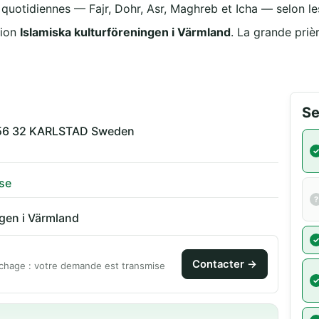
s quotidiennes — Fajr, Dohr, Asr, Maghreb et Icha — selon les
tion
Islamiska kulturföreningen i Värmland
. La grande priè
Se
656 32 KARLSTAD Sweden
se
ngen i Värmland
Contacter →
chage : votre demande est transmise