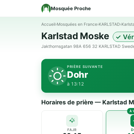
Mosquée Proche
Accueil
›
Mosquées en France
›
KARLSTAD
›
Karls
Karlstad Moske
✓ Vér
Jakthornsgatan 98A 656 32 KARLSTAD Swede
PRIÈRE SUIVANTE
Dohr
à 13:12
Horaires de prière — Karlstad 
FAJR
D