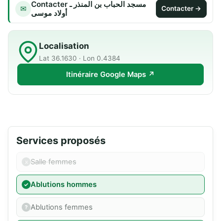
Contacter مسجد الحباب بن المنذر ـ
✉
Contacter →
أولاد موسى
Localisation
Lat 36.1630 · Lon 0.4384
Itinéraire Google Maps ↗
Services proposés
Salle femmes
Ablutions hommes
Ablutions femmes