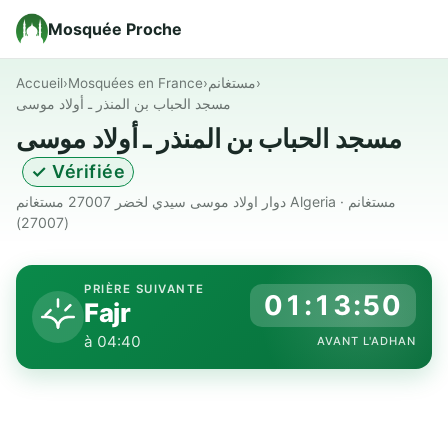
Mosquée Proche
Accueil
›
Mosquées en France
›
مستغانم
›
مسجد الحباب بن المنذر ـ أولاد موسى
مسجد الحباب بن المنذر ـ أولاد موسى
✓ Vérifiée
دوار اولاد موسى سيدي لخضر 27007 مستغانم Algeria · مستغانم
(27007)
PRIÈRE SUIVANTE
01:13:49
Fajr
à 04:40
AVANT L'ADHAN