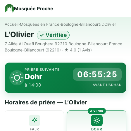
Mosquée Proche
Accueil
›
Mosquées en France
›
Boulogne-Billancourt
›
L’Olivier
L’Olivier
✓ Vérifiée
7 Allée Al Ouafi Boughera 92210 Boulogne-Billancourt France ·
Boulogne-Billancourt (92210) · ★ 4.0
(1 Avis)
PRIÈRE SUIVANTE
06:55:24
Dohr
à 14:00
AVANT L'ADHAN
Horaires de prière — L’Olivier
FAJR
DOHR