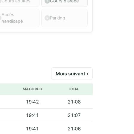
Cours adultes
Cours d'arabe
Accès
Parking
handicapé
Mois suivant ›
MAGHREB
ICHA
19:42
21:08
19:41
21:07
19:41
21:06