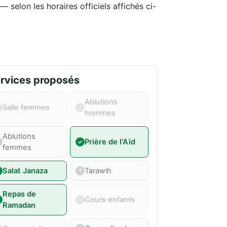
 selon les horaires officiels affichés ci-
rvices proposés
Ablutions
Salle femmes
hommes
Ablutions
Prière de l'Aïd
femmes
Salat Janaza
Tarawih
Repas de
Cours enfants
Ramadan