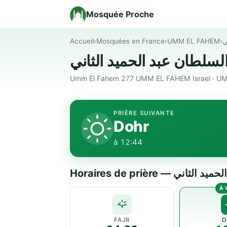
Mosquée Proche
Accueil
›
Mosquées en France
›
UMM EL FAHEM
›
ي
Umm El Fahem 277 UMM EL FAHEM Israel · U
PRIÈRE SUIVANTE
Dohr
à 12:44
Horaires de prière 
FAJR
D