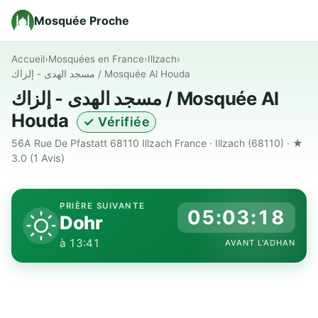
Mosquée Proche
Accueil
›
Mosquées en France
›
Illzach
›
مسجد الهدى - إلزاك / Mosquée Al Houda
مسجد الهدى - إلزاك / Mosquée Al
Houda
✓ Vérifiée
56A Rue De Pfastatt 68110 Illzach France · Illzach (68110) · ★
3.0
(1 Avis)
PRIÈRE SUIVANTE
05:03:17
Dohr
à 13:41
AVANT L'ADHAN