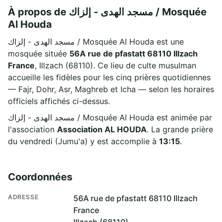
À propos de مسجد الهدى - إلزاك / Mosquée
Al Houda
مسجد الهدى - إلزاك / Mosquée Al Houda est une
mosquée située
56A rue de pfastatt 68110 Illzach
France
, Illzach (68110). Ce lieu de culte musulman
accueille les fidèles pour les cinq prières quotidiennes
— Fajr, Dohr, Asr, Maghreb et Icha — selon les horaires
officiels affichés ci-dessus.
مسجد الهدى - إلزاك / Mosquée Al Houda est animée par
l'association
Association AL HOUDA
. La grande prière
du vendredi (Jumu'a) y est accomplie à
13:15
.
Coordonnées
ADRESSE
56A rue de pfastatt 68110 Illzach
France