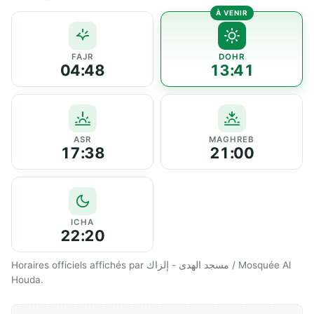
FAJR
DOHR
04:48
13:41
ASR
MAGHREB
17:38
21:00
ICHA
22:20
Horaires officiels affichés par مسجد الهدى - إلزاك / Mosquée Al
Houda.