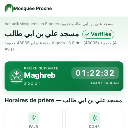
Mosquée Proche
Accueil
›
Mosquées en France
›
جديوية
›
مسجد علي بن ابي طالب
مسجد علي بن ابي طالب
✓ Vérifiée
ولاية غليزان 48005 جديوية Algeria · جديوية (48005) · ★ 3.8
(4
Avis)
PRIÈRE SUIVANTE
01:22:31
Maghreb
à 20:01
AVANT L'ADHAN
Horaires de prière — مسجد علي بن ابي طالب
FAJR
DOHR