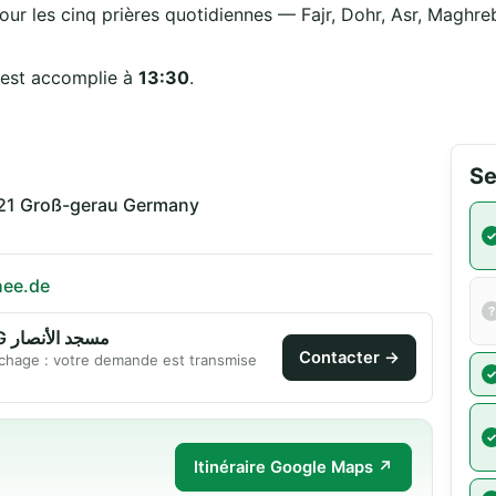
our les cinq prières quotidiennes — Fajr, Dohr, Asr, Maghreb
 est accomplie à
13:30
.
Se
21 Groß-gerau Germany
hee.de
Contacter Al Anssar Moschee GG مسجد الأنصار
Contacter →
chage : votre demande est transmise
Itinéraire Google Maps ↗