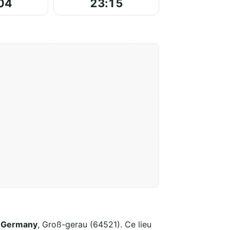
04
23:15
u Germany
, Groß-gerau (64521). Ce lieu