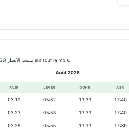
Horaires officiels de Al Anssar Moschee GG مسجد الأنصار sur tout le mois.
Août 2026
FAJR
LEVER
DOHR
ASR
03:19
05:52
13:33
17:40
03:23
05:53
13:33
17:40
03:26
05:55
13:33
17:39