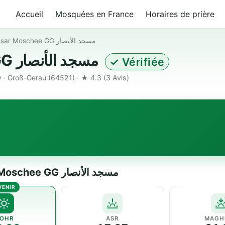
Accueil
Mosquées en France
Horaires de prière
Al Anssar Moschee GG مسجد الأنصار
Al Anssar Moschee GG مسجد الأنصار
✓ Vérifiée
· Groß-Gerau (64521) · ★ 4.3
(3 Avis)
Horaires de prière — Al Anssar Moschee GG مسجد الأنصار
OHR
ASR
MAGH