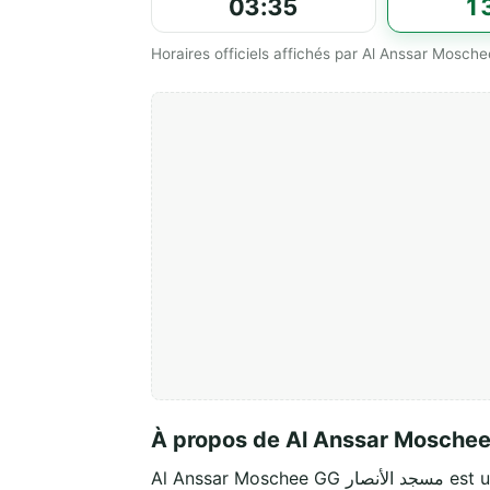
03:35
1
Al Anssar Mo