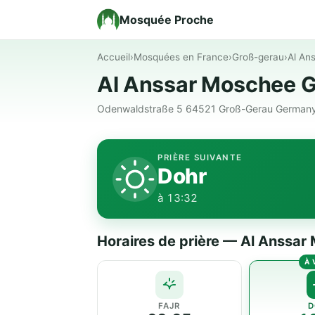
Mosquée Proche
Accueil
›
Mosquées en France
›
Groß-gerau
›
Odenwaldstraße 5 64521 Groß-Gerau Germany 
PRIÈRE SUIVANTE
Dohr
à 13:32
FAJR
D