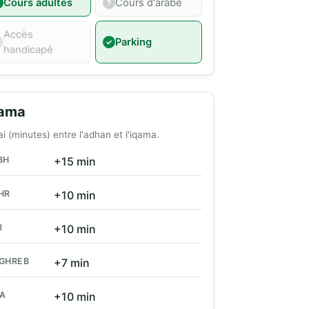
Cours adultes
Cours d'arabe
Accès
Parking
handicapé
qama
ai (minutes) entre l'adhan et l'iqama.
BH
+15 min
HR
+10 min
R
+10 min
GHREB
+7 min
HA
+10 min