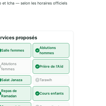
 et Icha — selon les horaires officiels
rvices proposés
Ablutions
Salle femmes
hommes
Ablutions
Prière de l'Aïd
femmes
Salat Janaza
Tarawih
Repas de
Cours enfants
Ramadan