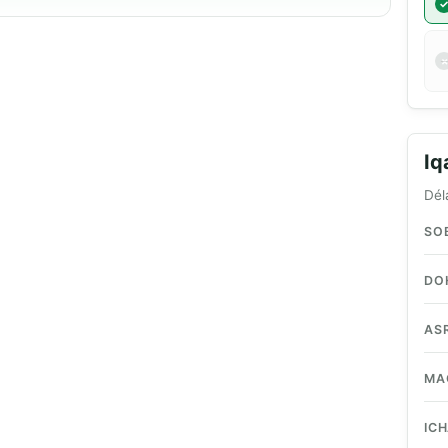
I
Dél
SO
DO
AS
MA
IC