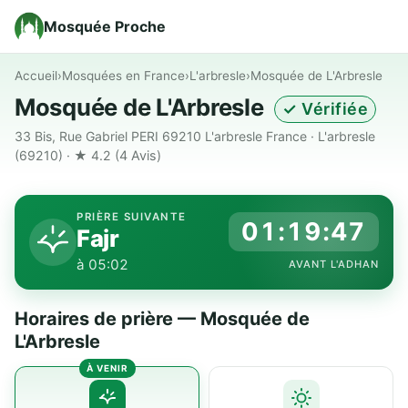
Mosquée Proche
Accueil
›
Mosquées en France
›
L'arbresle
›
Mosquée de L'Arbresle
Mosquée de L'Arbresle
✓ Vérifiée
33 Bis, Rue Gabriel PERI 69210 L'arbresle France · L'arbresle
(69210) · ★ 4.2
(4 Avis)
PRIÈRE SUIVANTE
01:19:47
Fajr
à 05:02
AVANT L'ADHAN
Horaires de prière — Mosquée de
L'Arbresle