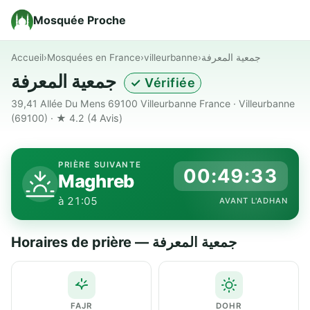
Mosquée Proche
Accueil
›
Mosquées en France
›
villeurbanne
›
جمعية المعرفة
جمعية المعرفة
✓ Vérifiée
39,41 Allée Du Mens 69100 Villeurbanne France · Villeurbanne
(69100) · ★ 4.2
(4 Avis)
PRIÈRE SUIVANTE
00:49:32
Maghreb
à 21:05
AVANT L'ADHAN
Horaires de prière — جمعية المعرفة
FAJR
DOHR