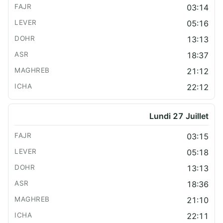
03:14
05:16
13:13
18:37
21:12
22:12
Lundi 27 Juillet
03:15
05:18
13:13
18:36
21:10
22:11