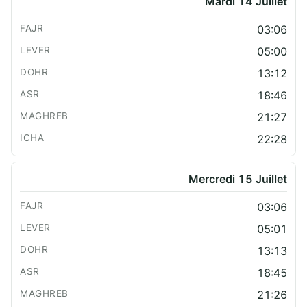
Mardi 14 Juillet
03:06
05:00
13:12
18:46
21:27
22:28
Mercredi 15 Juillet
03:06
05:01
13:13
18:45
21:26