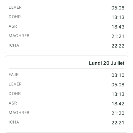
05:06
13:13
18:43
21:21
22:22
Lundi 20 Juillet
03:10
05:08
13:13
18:42
21:20
22:21