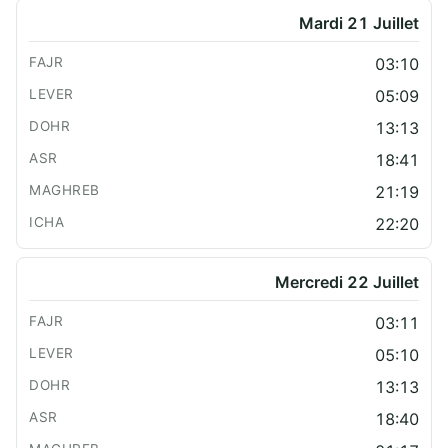
Mardi 21 Juillet
03:10
05:09
13:13
18:41
21:19
22:20
Mercredi 22 Juillet
03:11
05:10
13:13
18:40