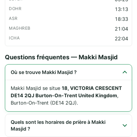
13:13
18:33
21:04
22:04
Questions fréquentes — Makki Masjid
Où se trouve Makki Masjid ?
Makki Masjid se situe
18, VICTORIA CRESCENT
DE14 2QJ Burton-On-Trent United Kingdom
,
Burton-On-Trent (DE14 2QJ).
Quels sont les horaires de prière à Makki
Masjid ?