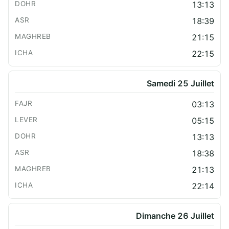
13:13
18:39
21:15
22:15
Samedi 25 Juillet
03:13
05:15
13:13
18:38
21:13
22:14
Dimanche 26 Juillet