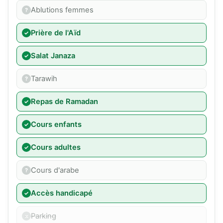
Ablutions femmes
Prière de l'Aïd
Salat Janaza
Tarawih
Repas de Ramadan
Cours enfants
Cours adultes
Cours d'arabe
Accès handicapé
Parking