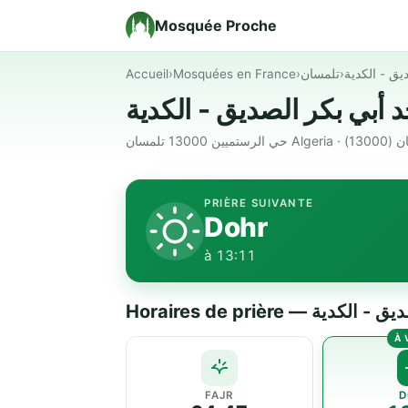
Mosquée Proche
Accueil
›
Mosquées en France
›
تلمسان
›
ق - الكدية
لرستميين 13000 تلمسان
PRIÈRE SUIVANTE
Dohr
à 13:11
Horaires de prière —
FAJR
D