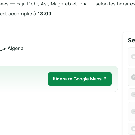
nnes — Fajr, Dohr, Asr, Maghreb et Icha — selon les horaires 
 est accomplie à
13:09
.
Se
حي الرستميين 13000 تلمسان Algeria
Itinéraire Google Maps ↗