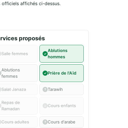
officiels affichés ci-dessus.
rvices proposés
Ablutions
Salle femmes
hommes
Ablutions
Prière de l'Aïd
femmes
Salat Janaza
Tarawih
Repas de
Cours enfants
Ramadan
Cours adultes
Cours d'arabe