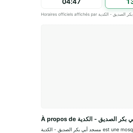
04:47
1
À propos de  الصديق - الكدية
مسجد أبي بكر الصديق - الكدية