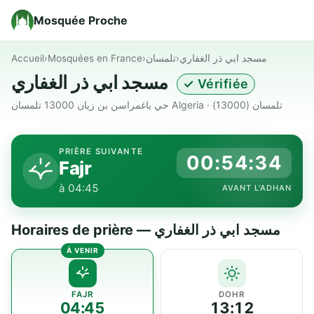
Mosquée Proche
Accueil
›
Mosquées en France
›
تلمسان
›
مسجد ابي ذر الغفاري
مسجد ابي ذر الغفاري
✓ Vérifiée
حي ياغمراسن بن زيان 13000 تلمسان Algeria · تلمسان (13000)
PRIÈRE SUIVANTE
00:54:34
Fajr
à 04:45
AVANT L'ADHAN
Horaires de prière — مسجد ابي ذر الغفاري
FAJR
DOHR
04:45
13:12