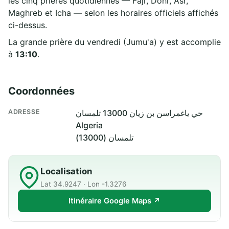
les cinq prières quotidiennes — Fajr, Dohr, Asr,
Maghreb et Icha — selon les horaires officiels affichés
ci-dessus.
La grande prière du vendredi (Jumu'a) y est accomplie
à
13:10
.
Coordonnées
ADRESSE
حي ياغمراسن بن زيان 13000 تلمسان
Algeria
تلمسان (13000)
Localisation
Lat 34.9247 · Lon -1.3276
Itinéraire Google Maps ↗