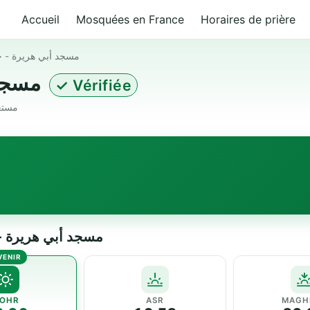
Accueil
Mosquées en France
Horaires de prière
مسجد أبي هريرة -
مسجد أبي هريرة - حي شمومة
✓ Vérifiée
eria · مستغانم (27000)
— مسجد أبي هريرة - حي شمومة
OHR
ASR
MAGH