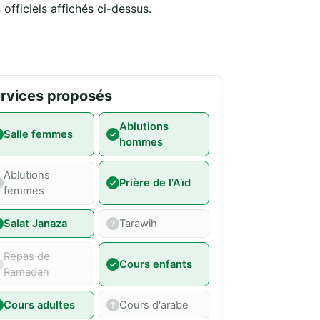
officiels affichés ci-dessus.
rvices proposés
Ablutions
Salle femmes
hommes
Ablutions
Prière de l'Aïd
femmes
Salat Janaza
Tarawih
Repas de
Cours enfants
Ramadan
Cours adultes
Cours d'arabe