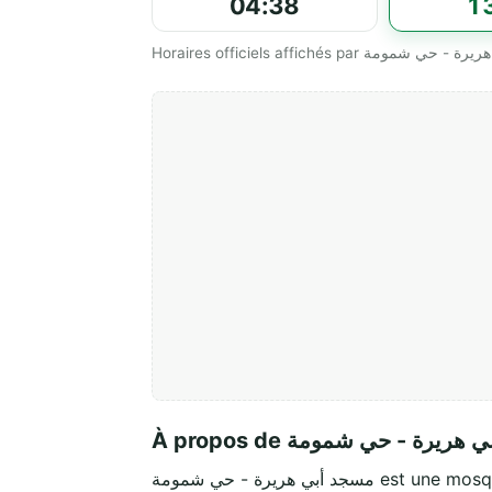
04:38
1
À propos de ريرة - حي شمومة
مسجد أبي هريرة - حي شمومة e