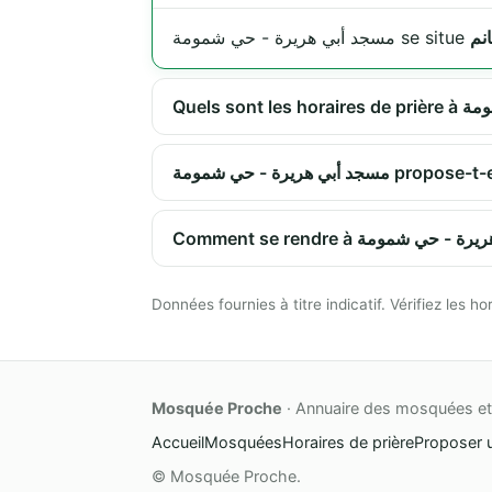
مسجد أبي هريرة - حي شمومة se situe
ي هريرة - حي شمومة
Données fournies à titre indicatif. Vérifiez les
Mosquée Proche
· Annuaire des mosquées et 
Accueil
Mosquées
Horaires de prière
Proposer 
© Mosquée Proche.