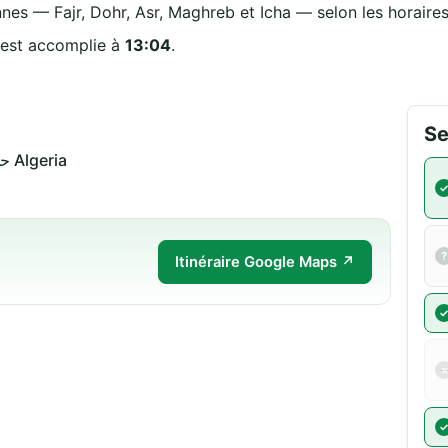
nnes — Fajr, Dohr, Asr, Maghreb et Icha — selon les horaires 
 est accomplie à
13:04
.
Se
حي شمومة 27000 مستغانم Algeria
Itinéraire Google Maps ↗