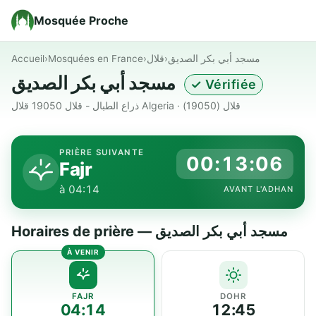
Mosquée Proche
Accueil
›
Mosquées en France
›
قلال
›
مسجد أبي بكر الصديق
مسجد أبي بكر الصديق
✓ Vérifiée
ذراع الطبال - قلال 19050 قلال Algeria · قلال (19050)
PRIÈRE SUIVANTE
00:13:05
Fajr
à 04:14
AVANT L'ADHAN
Horaires de prière — مسجد أبي بكر الصديق
FAJR
DOHR
04:14
12:45