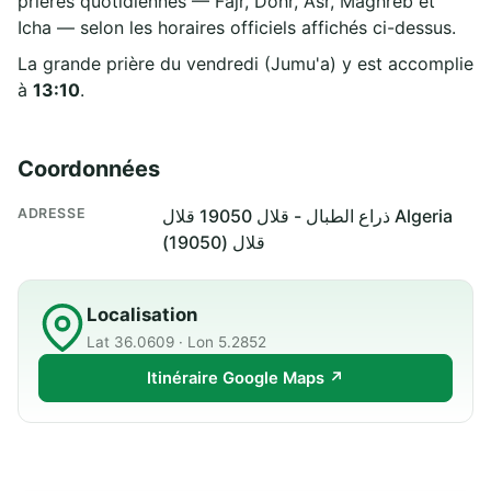
prières quotidiennes — Fajr, Dohr, Asr, Maghreb et
Icha — selon les horaires officiels affichés ci-dessus.
La grande prière du vendredi (Jumu'a) y est accomplie
à
13:10
.
Coordonnées
ADRESSE
ذراع الطبال - قلال 19050 قلال Algeria
قلال (19050)
Localisation
Lat 36.0609 · Lon 5.2852
Itinéraire Google Maps ↗