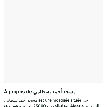
À propos de مسجد أحمد بسطامي
مسجد أحمد بسطامي est une mosquée située
حي
الوفاء،الخروب 25000 الخروب، قسنطينة Algeria
, الخروب،